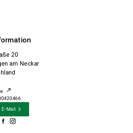
formation
aße 20
gen am Neckar
hland
te
80420466
 E-Mail