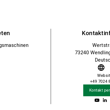
eten
Kontaktin
ngsmaschinen
Wertstr
73240
Wendlin
Deutsc
language
Websi
+49 7024 
Kontakt per