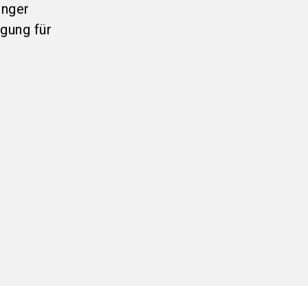
inger
egung für