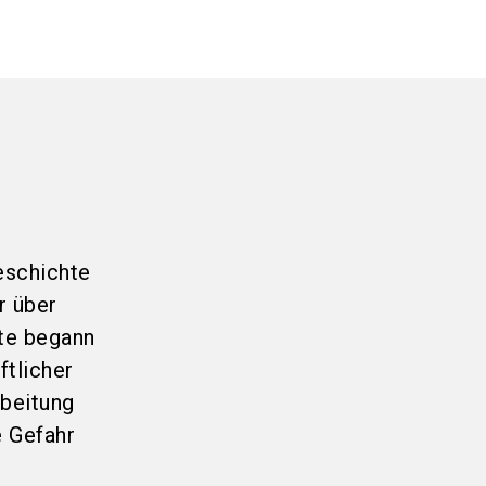
eschichte
r über
te begann
ftlicher
rbeitung
e Gefahr