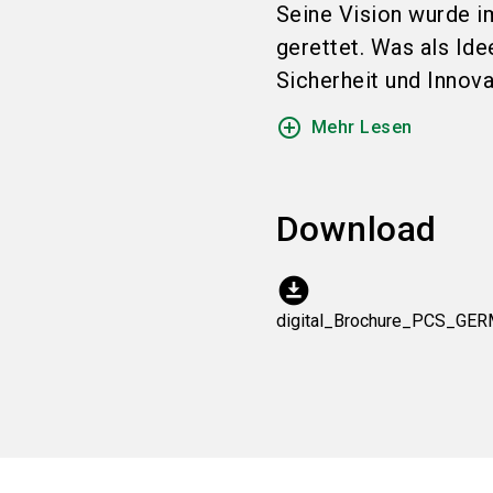
Seine Vision wurde i
gerettet. Was als Ide
Sicherheit und Innova
add_circle_outline
Mehr Lesen
Download
download_for_offline
digital_Brochure_PCS_GER