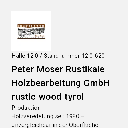
language
Informationen für Aussteller
DE
search
Halle
12.0
/
Standnummer
12.0-620
Peter Moser Rustikale
Holzbearbeitung GmbH
rustic-wood-tyrol
Produktion
Holzveredelung seit 1980 –
unvergleichbar in der Oberfläche