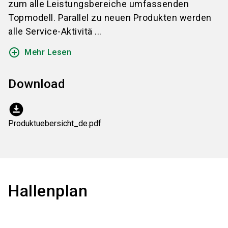
zum alle Leistungsbereiche umfassenden
Topmodell. Parallel zu neuen Produkten werden
alle Service-Aktivitä ...
add_circle_outline
Mehr Lesen
Download
download_for_offline
Produktuebersicht_de.pdf
Hallenplan