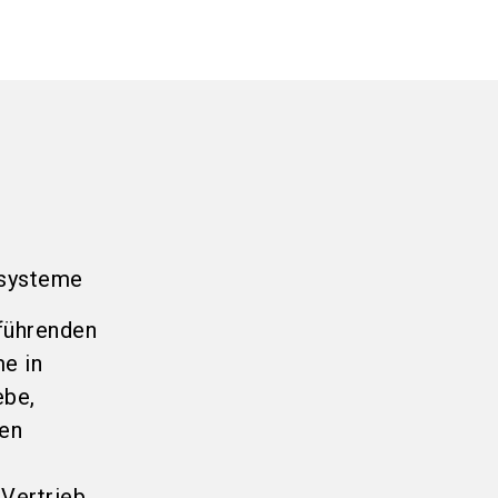
ssysteme
führenden
e in
ebe,
den
 Vertrieb