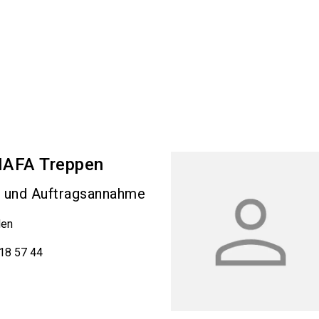
AFA Treppen
 und Auftragsannahme
den
 18 57 44