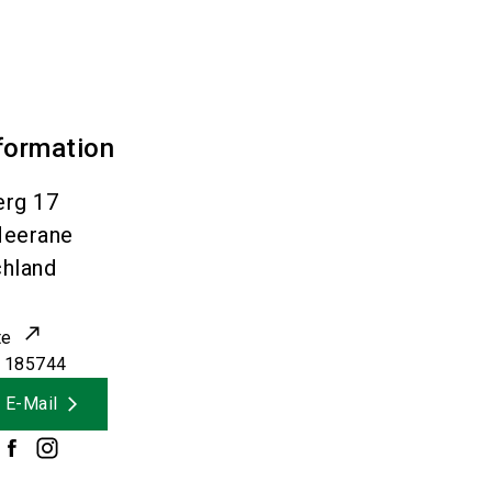
formation
erg 17
eerane
hland
te
 185744
 E-Mail