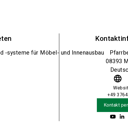
eten
Kontaktin
nd -systeme für Möbel- und Innenausbau
Pfarrb
08393
M
Deutsc
language
Websi
+49 3764
Kontakt per