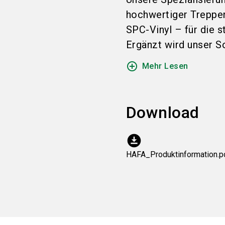
hochwertiger Treppe
SPC-Vinyl – für die s
Ergänzt wird unser So
add_circle_outline
Mehr Lesen
Download
download_for_offline
HAFA_Produktinformation.p