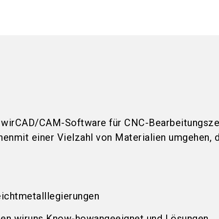
 wir
CAD/CAM-Software für CNC-Bearbeitungsze
nen
mit einer Vielzahl von Materialien umgehen, d
eichtmetalllegierungen
ben wir
uns Know-how
angeeignet und Lösungen