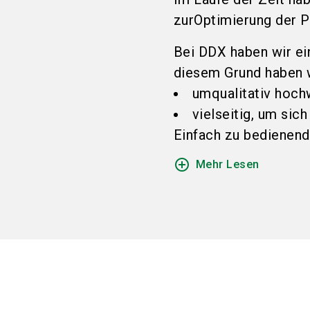
zur
Optimierung der P
Bei DDX haben wir ein
diesem Grund haben w
um
qualitativ hoch
vielseitig, um sic
Einfach zu bedienen
d
add_circle_outline
Mehr Lesen