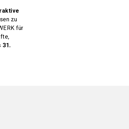
raktive
sen zu
DWERK für
fte,
s 31.