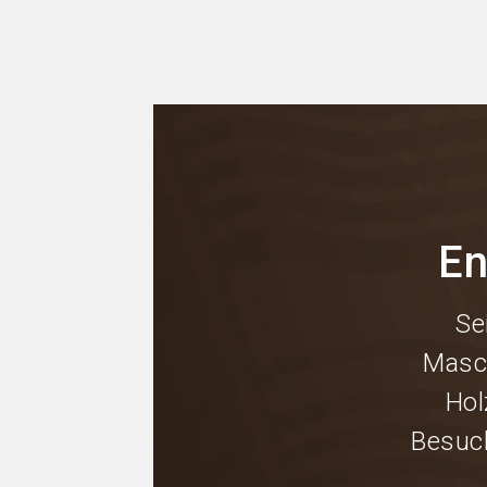
En
Se
Masc
Hol
Besuc