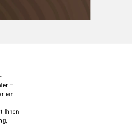
-
hler –
er ein
t Ihnen
ng
,