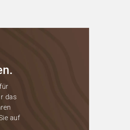
en.
für
r das
hren
ie auf